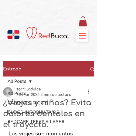
Entrada
All Posts
zorrilladulce
All Posts
25 mar 2024
3 min de lectura
¿Viajes y niños? Evita
CASOS CLINICOS
dolores dentales en
BLOGS INFORMATIVOS
REDCARE TERAPIA LASER
el trayecto.
Los viajes son momentos 