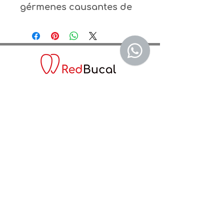
gérmenes causantes de 
la placa bacteriana. Su 
acción es rápida. El 
formato 0,12% tiene un 
efecto prolongado y una 
mayor adhesión a las 
mucosas orales.
C. Teodoro Chasseriau #25, Santo
Domingo 10149
info@redbucal.net
Telefono:
(809) 531-3347
WhatsApp: (829) 862-2933
Agenda una cita con nosotros:
Agenda tu cita