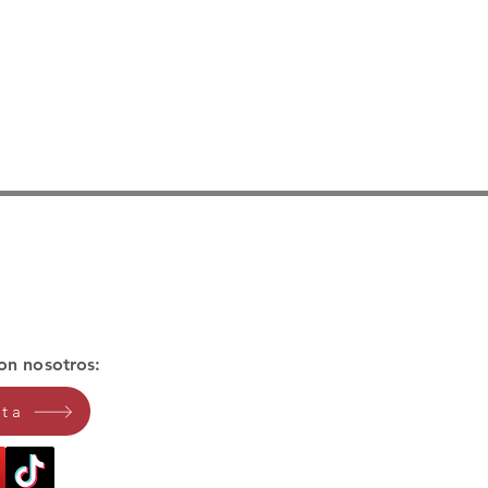
decuada limpieza 
ntal (cepillado y 
njuague con colutorio), 
roporciona la máxima 
ficacia desensibilizante 
ebido a que al ser un 
el bioadhesivo, su 
ermanencia en la zona 
rolonga el contacto de 
os componentes activos 
bre la zona a utilizar.
on nosotros:
ita