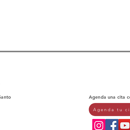
a
de
e
p
e
d
g
p
p
l
so
Santo
Agenda una cita c
Agenda tu c