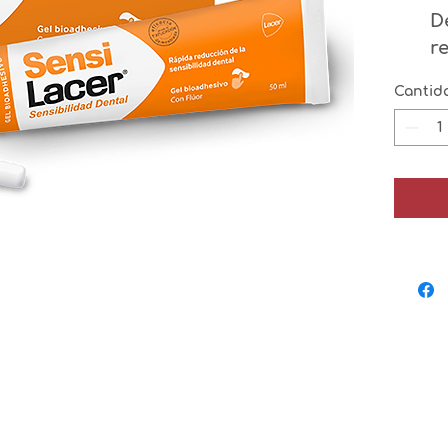
D
r
d
Cantid
a
r
q
re
b
s
el
d
t
q
d
p
S