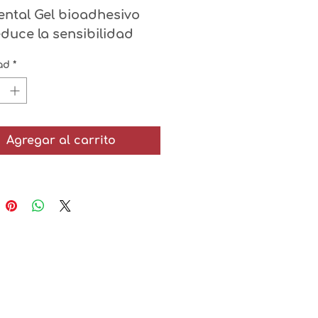
ental Gel bioadhesivo 
educe la sensibilidad 
ental desde la primera 
ad
*
plicación, de forma 
ápida y duradera, ya 
ue refuerza y 
mineraliza el esmalte, 
Agregar al carrito
loquea los nervios 
ensoriales para eliminar 
 dolor y fortalece la 
entina, cubriendo los 
úbulos que han 
uedado al descubierto 
e forma rápida y 
ersistente.
u uso después de una 