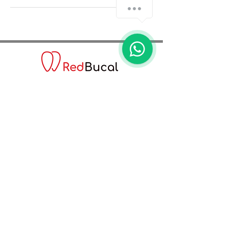
C. Teodoro Chasseriau #25, Santo
Domingo 10149
info@redbucal.net
Telefono:
(809) 531-3347
WhatsApp: (829) 862-2933
Agenda una cita con nosotros:
Agenda tu cita