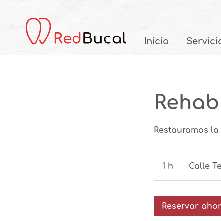
Inicio
Servici
Rehabi
Restauramos la 
1 h
1
Calle T
Reservar aho